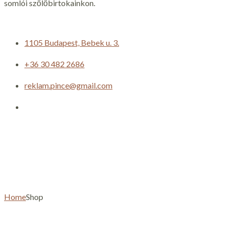
somlói szőlőbirtokainkon.
1105 Budapest, Bebek u. 3.
+36 30 482 2686
reklam.pince@gmail.com
Shop
Home
Shop